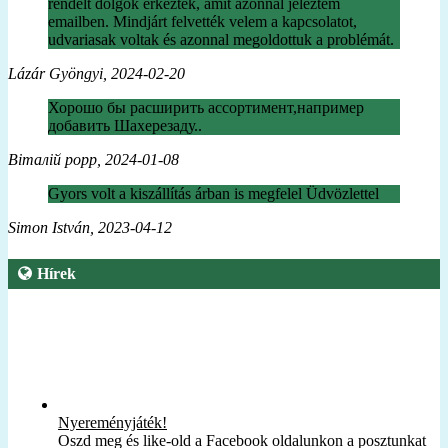
rendelt dolgok érkeztek, amit azonnal jeleztem
emailben. Mindjárt felvették velem a kapcsolatot,
udvariasak voltak és azonnal megoldottuk a problémát.
Lázár Gyöngyi, 2024-02-20
Хорошо бы расширить ассортимент,например
добавить Шахерезаду..
Віталій popp, 2024-01-08
Gyors volt a kiszállítás árban is megfelel Üdvözlettel
Simon István, 2023-04-12
Hírek
Nyereményjáték!
Oszd meg és like-old a Facebook oldalunkon a posztunkat