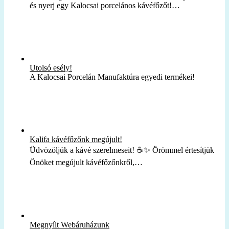
és nyerj egy Kalocsai porcelános kávéfőzőt!…
Utolsó esély!
A Kalocsai Porcelán Manufaktúra egyedi termékei!
Kalifa kávéfőzőnk megújult!
Üdvözöljük a kávé szerelmeseit! ☕✨ Örömmel értesítjük
Önöket megújult kávéfőzőnkről,…
Megnyílt Webáruházunk