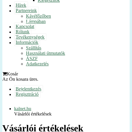
Kiegészítők
Hírek
Partnereink
Kávéfőzőben
Lámpában
Kapcsolat
Rólunk
Tevékenységek
Információk
Szállítás
Használati útmutatók
ÁSZF
Adatkezelés
Kosár
Az Ön kosara üres.
Bejelentkezés
Regisztráció
kalnet.hu
Vásárlói értékelések
Vásárlói értékelések