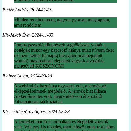
Pintér András, 2024-12-19
Minden rendben ment, nagyon gyorsan megkaptam,
amit rendeltem
Kis-Jakab Éva, 2024-11-03
Pontos passzoló alkatrészek segítőkészen voltak a
kollégák mikor egy kapcsoló hiánya miatt hívtam őket
(és nem kellett fél napig hívogatnom a megadott
számot) maximálisan elégedett vagyok a vásárlás
menetével! KÖSZÖNÖM!
Richter István, 2024-09-20
A webáruház haználata egyszerű volt, a termék az
elképzeléseimnek megfelelő. A termék kiszállítása
zökkenőmentes volt, megrendelésem állapotáról
folyamatosan tájékoztattak.
Kissné Mészáros Ágnes, 2024-08-28
A terméket már ki is próbáltam és elégedett vagyok
vele. Volt egy kis tévedés, mert először nem az általam