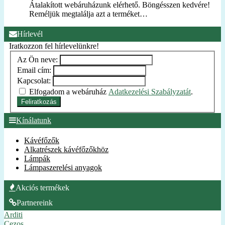
Átalakított webáruházunk elérhető. Böngésszen kedvére!
Reméljük megtalálja azt a terméket…
Hírlevél
Iratkozzon fel hírlevelünkre!
Az Ön neve:
Email cím:
Kapcsolat:
Elfogadom a webáruház
Adatkezelési Szabályzatát
.
Feliratkozás
Kínálatunk
Kávéfőzők
Alkatrészek kávéfőzőkhöz
Lámpák
Lámpaszerelési anyagok
Akciós termékek
Partnereink
Arditi
Cezos