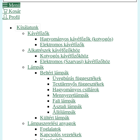
Menü
Kosár
Profil
Kínálatunk
Kávéfőzők
Hagyományos kávéfőzők (kotyogós)
Elektromos kávéfőzők
Alkatrészek kávéfőzőkhöz
Kotyogós kávéfőzőkhöz
Elektromos (Szarvasi) kávéfőzőhöz
Lámpák
Beltéri lámpák
Üvegbúrás függesztékek
Textilernyős függesztékek
Hagyományos csillárok
Mennyezetlámpák
Fali lámpák
Asztali lámpák
Állólámpák
Kültéri lámpák
Lámpaszerelési anyagok
Foglalatok
Kapcsolós vezetékek