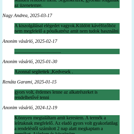
az üzenetemre.
Nagy Andrea, 2025-03-17
A kiszolgálásal elégedet vagyok.Küldött kávéfözőhöz
nem megfelelő a pótalkatrész amit nem tudok használni
Anonim vásárló, 2025-02-17
.......................................
Anonim vásárló, 2025-01-30
Azonnal segítettek ,Kedvesek .
Renáta Garami, 2025-01-15
gyors volt, érdemes lenne az alkatrészeket is
rendelhetővé tenni
Anonim vásárló, 2024-12-19
Könnyen megtaláltam amit kerestem. A termék a
leírtaknak megfelelő. Az eladó gyors volt gyakorlatilag
a rendeléstől számított 2 nap alatt megkaptam a
terméket. Ajánlom és köszönöm.