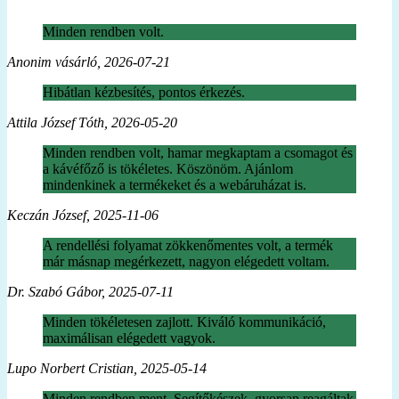
Minden rendben volt.
Anonim vásárló, 2026-07-21
Hibátlan kézbesítés, pontos érkezés.
Attila József Tóth, 2026-05-20
Minden rendben volt, hamar megkaptam a csomagot és
a kávéfőző is tökéletes. Köszönöm. Ajánlom
mindenkinek a termékeket és a webáruházat is.
Keczán József, 2025-11-06
A rendellési folyamat zökkenőmentes volt, a termék
már másnap megérkezett, nagyon elégedett voltam.
Dr. Szabó Gábor, 2025-07-11
Minden tökéletesen zajlott. Kiváló kommunikáció,
maximálisan elégedett vagyok.
Lupo Norbert Cristian, 2025-05-14
Minden rendben ment. Segítőkészek, gyorsan reagáltak