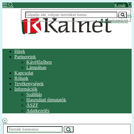
Kosár
Bejelentkezés
Regisztráció
Hírek
Partnereink
Kávéfőzőben
Lámpában
Kapcsolat
Rólunk
Tevékenységek
Információk
Szállítás
Használati útmutatók
ÁSZF
Adatkezelés