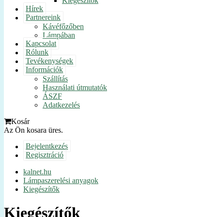
Kiegészítők
Hírek
Partnereink
Kávéfőzőben
Lámpában
Kapcsolat
Rólunk
Tevékenységek
Információk
Szállítás
Használati útmutatók
ÁSZF
Adatkezelés
Kosár
Az Ön kosara üres.
Bejelentkezés
Regisztráció
kalnet.hu
Lámpaszerelési anyagok
Kiegészítők
Kiegészítők