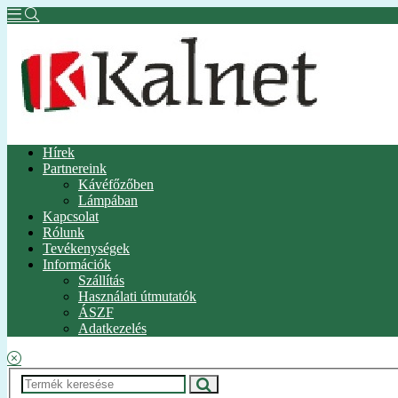
Hírek
Partnereink
Kávéfőzőben
Lámpában
Kapcsolat
Rólunk
Tevékenységek
Információk
Szállítás
Használati útmutatók
ÁSZF
Adatkezelés