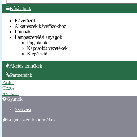
Kínálatunk
Kávéfőzők
Alkatrészek kávéfőzőkhöz
Lámpák
Lámpaszerelési anyagok
Foglalatok
Kapcsolós vezetékek
Kiegészítők
Akciós termékek
Partnereink
Arditi
Cezos
Szarvasi
Gyártók
Szarvasi
Legnépszerűbb termékek