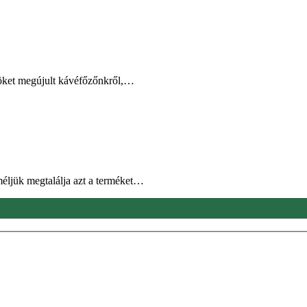
öket megújult kávéfőzőnkről,…
éljük megtalálja azt a terméket…