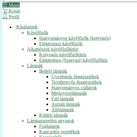
Menü
Kosár
Profil
Kínálatunk
Kávéfőzők
Hagyományos kávéfőzők (kotyogós)
Elektromos kávéfőzők
Alkatrészek kávéfőzőkhöz
Kotyogós kávéfőzőkhöz
Elektromos (Szarvasi) kávéfőzőhöz
Lámpák
Beltéri lámpák
Üvegbúrás függesztékek
Textilernyős függesztékek
Hagyományos csillárok
Mennyezetlámpák
Fali lámpák
Asztali lámpák
Állólámpák
Kültéri lámpák
Lámpaszerelési anyagok
Foglalatok
Kapcsolós vezetékek