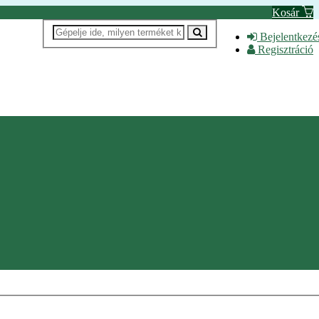
Kosár
Bejelentkezé
Regisztráció