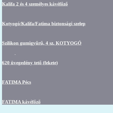
Kalifa 2 és 4 személyes kávéfőző
Kotyogó/Kalifa/Fatima biztonsági szelep
Szilikon gumigyűrű, 4 sz. KOTYOGÓ
620 üvegedény tető (fekete)
FATIMA Pécs
FATIMA kávéfőző