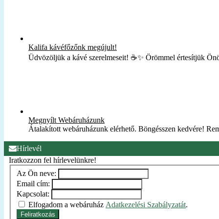
Kalifa kávéfőzőnk megújult!
Üdvözöljük a kávé szerelmeseit! ☕✨ Örömmel értesítjük Ön
Megnyílt Webáruházunk
Átalakított webáruházunk elérhető. Böngésszen kedvére! Rem
Hírlevél
Iratkozzon fel hírlevelünkre!
Az Ön neve:
Email cím:
Kapcsolat:
Elfogadom a webáruház
Adatkezelési Szabályzatát
.
Feliratkozás