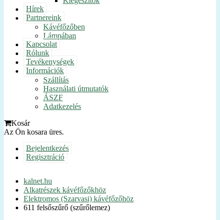
Kiegészítők
Hírek
Partnereink
Kávéfőzőben
Lámpában
Kapcsolat
Rólunk
Tevékenységek
Információk
Szállítás
Használati útmutatók
ÁSZF
Adatkezelés
Kosár
Az Ön kosara üres.
Bejelentkezés
Regisztráció
kalnet.hu
Alkatrészek kávéfőzőkhöz
Elektromos (Szarvasi) kávéfőzőhöz
611 felsőszűrő (szűrőlemez)