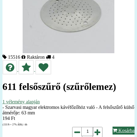
15516
Raktáron
4
611 felsőszűrő (szűrőlemez)
1
vélemény alapján
- Szarvasi magyar elektromos kávéfőzőhöz való - A felsőszűrő külső
átmérője: 63 mm
194
Ft
(153
Ft
+ 27% ÁFA) / db
Kosárba