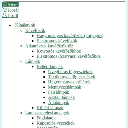
Menü
Kosár
Profil
Kínálatunk
Kávéfőzők
Hagyományos kávéfőzők (kotyogós)
Elektromos kávéfőzők
Alkatrészek kávéfőzőkhöz
Kotyogós kávéfőzőkhöz
Elektromos (Szarvasi) kávéfőzőhöz
Lámpák
Beltéri lámpák
Üvegbúrás függesztékek
Textilernyős függesztékek
Hagyományos csillárok
Mennyezetlámpák
Fali lámpák
Asztali lámpák
Állólámpák
Kültéri lámpák
Lámpaszerelési anyagok
Foglalatok
Kapcsolós vezetékek