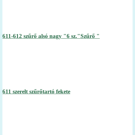
611-612 szűrő alsó nagy "6 sz."Szűrő "
611 szerelt szűrőtartó fekete