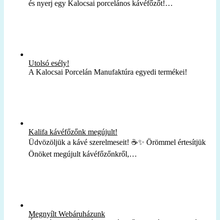
és nyerj egy Kalocsai porcelános kávéfőzőt!…
Utolsó esély!
A Kalocsai Porcelán Manufaktúra egyedi termékei!
Kalifa kávéfőzőnk megújult!
Üdvözöljük a kávé szerelmeseit! ☕✨ Örömmel értesítjük
Önöket megújult kávéfőzőnkről,…
Megnyílt Webáruházunk