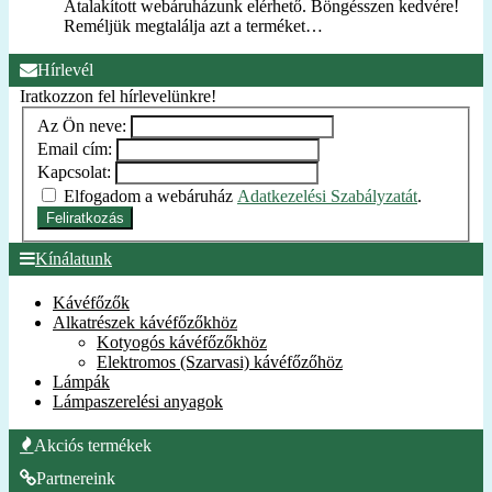
Átalakított webáruházunk elérhető. Böngésszen kedvére!
Reméljük megtalálja azt a terméket…
Hírlevél
Iratkozzon fel hírlevelünkre!
Az Ön neve:
Email cím:
Kapcsolat:
Elfogadom a webáruház
Adatkezelési Szabályzatát
.
Feliratkozás
Kínálatunk
Kávéfőzők
Alkatrészek kávéfőzőkhöz
Kotyogós kávéfőzőkhöz
Elektromos (Szarvasi) kávéfőzőhöz
Lámpák
Lámpaszerelési anyagok
Akciós termékek
Partnereink