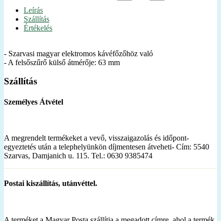
Leírás
Szállítás
Értékelés
- Szarvasi magyar elektromos kávéfőzőhöz való
- A felsőszűrő külső átmérője: 63 mm
Szállítás
Személyes Átvétel
A megrendelt termékeket a vevő, visszaigazolás és időpont-
egyeztetés után a telephelyünkön díjmentesen átveheti- Cím: 5540
Szarvas, Damjanich u. 115. Tel.: 0630 9385474
Postai kiszállítás, utánvéttel.
A terméket a Magyar Posta szállítja a megadott címre, ahol a termék