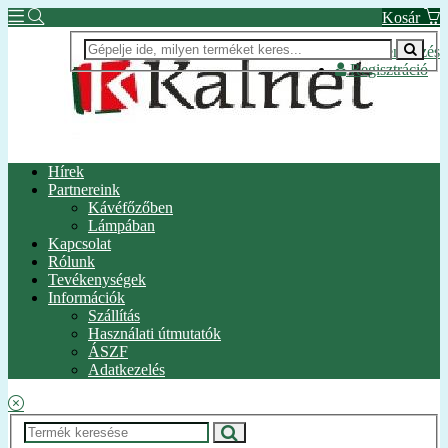
Kosár
Bejelentkezés
Regisztráció
Hírek
Partnereink
Kávéfőzőben
Lámpában
Kapcsolat
Rólunk
Tevékenységek
Információk
Szállítás
Használati útmutatók
ÁSZF
Adatkezelés