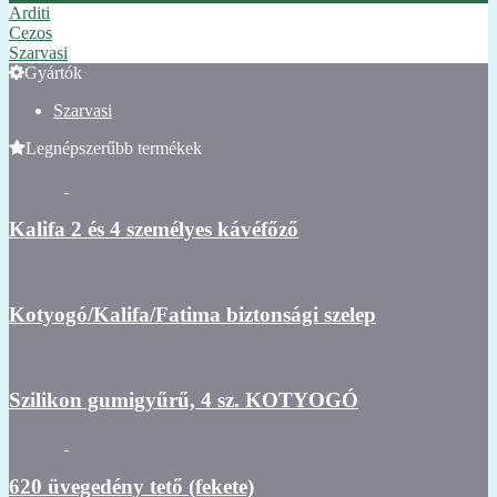
Arditi
Cezos
Szarvasi
Gyártók
Szarvasi
Legnépszerűbb termékek
Kalifa 2 és 4 személyes kávéfőző
Kotyogó/Kalifa/Fatima biztonsági szelep
Szilikon gumigyűrű, 4 sz. KOTYOGÓ
620 üvegedény tető (fekete)