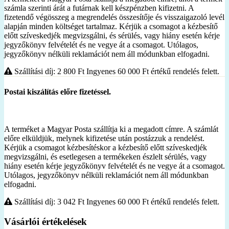
számla szerinti árát a futárnak kell készpénzben kifizetni. A
fizetendő végösszeg a megrendelés összesítője és visszaigazoló levél
alapján minden költséget tartalmaz. Kérjük a csomagot a kézbesítő
előtt szíveskedjék megvizsgálni, és sérülés, vagy hiány esetén kérje
jegyzőkönyv felvételét és ne vegye át a csomagot. Utólagos,
jegyzőkönyv nélküli reklamációt nem áll módunkban elfogadni.
Szállítási díj: 2 800
Ft
Ingyenes 60 000
Ft
értékű rendelés felett.
Postai kiszálítás előre fizetéssel.
A terméket a Magyar Posta szállítja ki a megadott címre. A számlát
előre elküldjük, melynek kifizetése után postázzuk a rendelést.
Kérjük a csomagot kézbesítéskor a kézbesítő előtt szíveskedjék
megvizsgálni, és esetlegesen a termékeken észlelt sérülés, vagy
hiány esetén kérje jegyzőkönyv felvételét és ne vegye át a csomagot.
Utólagos, jegyzőkönyv nélküli reklamációt nem áll módunkban
elfogadni.
Szállítási díj: 3 042
Ft
Ingyenes 60 000
Ft
értékű rendelés felett.
Vásárlói értékelések