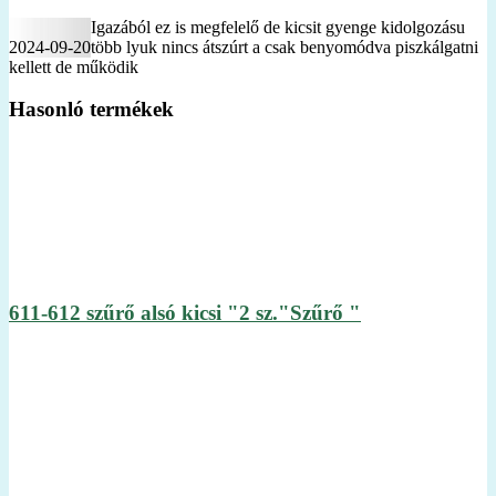
Igazából ez is megfelelő de kicsit gyenge kidolgozásu
2024-09-20
több lyuk nincs átszúrt a csak benyomódva piszkálgatni
kellett de működik
Hasonló termékek
611-612 szűrő alsó kicsi "2 sz."Szűrő "