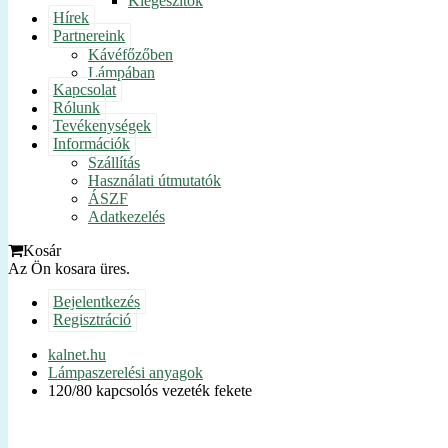
Kiegészítők
Hírek
Partnereink
Kávéfőzőben
Lámpában
Kapcsolat
Rólunk
Tevékenységek
Információk
Szállítás
Használati útmutatók
ÁSZF
Adatkezelés
Kosár
Az Ön kosara üres.
Bejelentkezés
Regisztráció
kalnet.hu
Lámpaszerelési anyagok
120/80 kapcsolós vezeték fekete