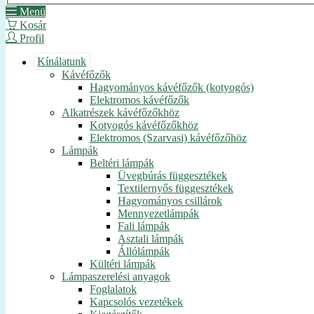
Menü
Kosár
Profil
Kínálatunk
Kávéfőzők
Hagyományos kávéfőzők (kotyogós)
Elektromos kávéfőzők
Alkatrészek kávéfőzőkhöz
Kotyogós kávéfőzőkhöz
Elektromos (Szarvasi) kávéfőzőhöz
Lámpák
Beltéri lámpák
Üvegbúrás függesztékek
Textilernyős függesztékek
Hagyományos csillárok
Mennyezetlámpák
Fali lámpák
Asztali lámpák
Állólámpák
Kültéri lámpák
Lámpaszerelési anyagok
Foglalatok
Kapcsolós vezetékek