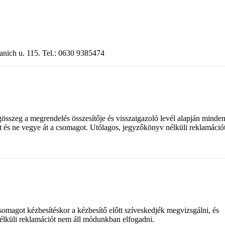
anich u. 115. Tel.: 0630 9385474
égösszeg a megrendelés összesítője és visszaigazoló levél alapján minde
ét és ne vegye át a csomagot. Utólagos, jegyzőkönyv nélküli reklamáció
csomagot kézbesítéskor a kézbesítő előtt szíveskedjék megvizsgálni, és
nélküli reklamációt nem áll módunkban elfogadni.