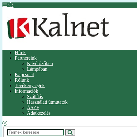
Hírek
Partnereink
Kávéfőzőben
Lámpában
Kapcsolat
Rólunk
Tevékenységek
Információk
Szállítás
Használati útmutatók
ÁSZF
Adatkezelés