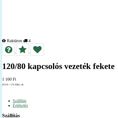
Raktáron
4
120/80 kapcsolós vezeték fekete
1 160
Ft
(913
Ft
+ 27% ÁFA) / db
Szállítás
Értékelés
Szállítás