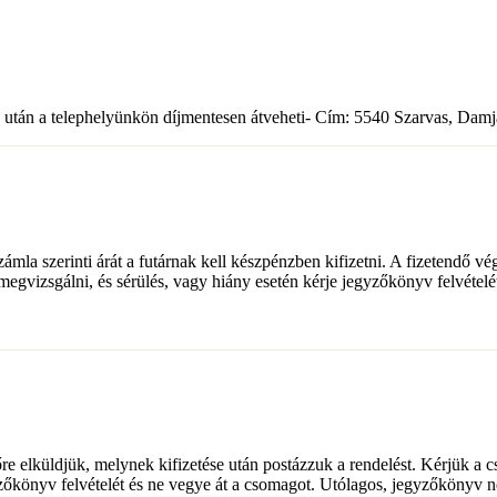
s után a telephelyünkön díjmentesen átveheti- Cím: 5540 Szarvas, Damj
ámla szerinti árát a futárnak kell készpénzben kifizetni. A fizetendő v
 megvizsgálni, és sérülés, vagy hiány esetén kérje jegyzőkönyv felvétel
őre elküldjük, melynek kifizetése után postázzuk a rendelést. Kérjük a 
gyzőkönyv felvételét és ne vegye át a csomagot. Utólagos, jegyzőkönyv 