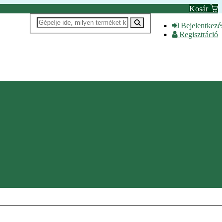
Kosár
Bejelentkezé
Regisztráció