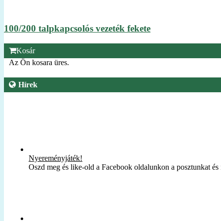
100/200 talpkapcsolós vezeték fekete
Kosár
Az Ön kosara üres.
Hírek
Nyereményjáték!
Oszd meg és like-old a Facebook oldalunkon a posztunkat és